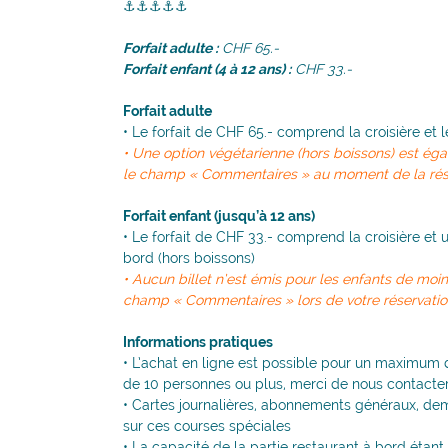
⚓⚓⚓⚓⚓
Forfait adulte :
CHF 65.-
Forfait enfant (4 à 12 ans) :
CHF 33.-
Forfait adulte
• Le forfait de CHF 65.- comprend la croisière et 
• Une option végétarienne (hors boissons) est ég
le champ « Commentaires » au moment de la rése
Forfait enfant (jusqu’à 12 ans)
• Le forfait de CHF 33.- comprend la croisière et 
bord (hors boissons)
• Aucun billet n’est émis pour les enfants de moi
champ « Commentaires » lors de votre réservatio
Informations pratiques
• L’achat en ligne est possible pour un maximu
de 10 personnes ou plus, merci de nous contacte
• Cartes journalières, abonnements généraux, demi
sur ces courses spéciales
• La capacité de la partie restaurant à bord étant 