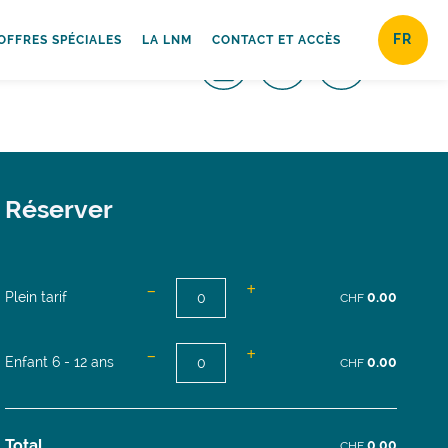
FR
OFFRES SPÉCIALES
LA LNM
CONTACT ET ACCÈS
Réserver
-
+
Plein tarif
0.00
CHF
-
+
Enfant 6 - 12 ans
0.00
CHF
Total
0.00
CHF