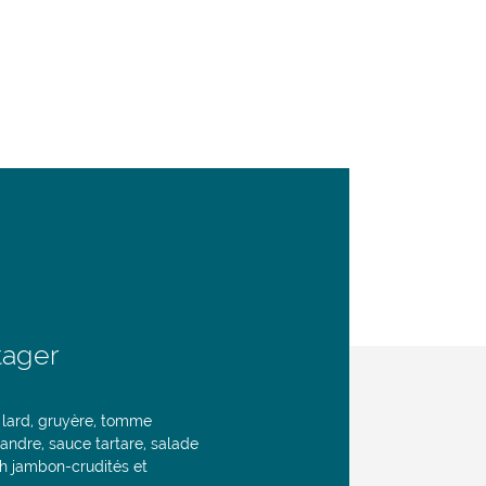
tager
 lard, gruyère, tomme
andre, sauce tartare, salade
h jambon-crudités et