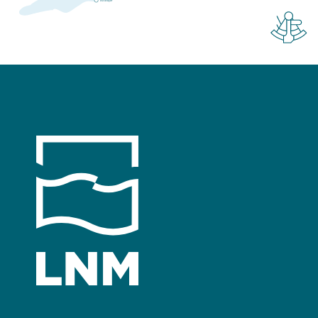
E
s
t
a
v
a
y
er