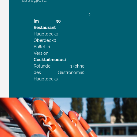
?
Im
30
Restaurant
Hauptdeck
0
Oberdeck
0
Buffet-
1
Version
Cocktailmodus
1
Rotunde
1 (ohne
des
Gastronomie)
Hauptdecks